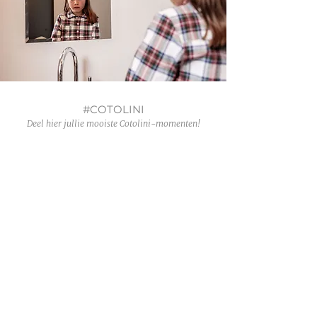
#COTOLINI
Deel hier jullie mooiste Cotolini-momenten!