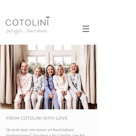
FROM COTOLINI WITH LOVE
Op zoek naar een mooie en kwalitatieve
kinderpyjama? Dan bent u bij Cotolini aan het